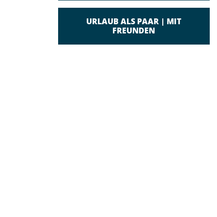
URLAUB ALS PAAR | MIT
FREUNDEN
ZUHAUSE FÜR IHRE FAMILIE DIREKT AM MEER
Im Pareus Beach Resort in Caorle an der Adria wohnen
Sie, Ihre Familie und Ihr vierbeiniger Freund so, wie es