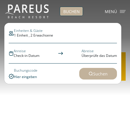
BUCHEN
MENÜ
Einheiten & Gäste
1 Einheit , 2 Erwachsene
Anreise
Abreise
X
Check-in Datum
Überprüfe das Datum
Jetzt buchen
>> Flex Direct - flexibel bleiben
Buchungscode
Suchen