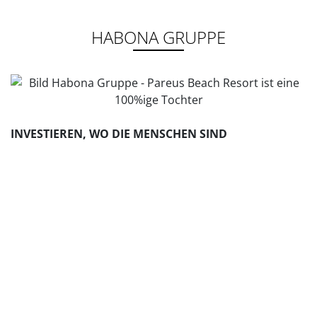
HABONA GRUPPE
INVESTIEREN, WO DIE MENSCHEN SIND
Die Fokussierung auf onlineresistente und krisenfeste
Nahversorgungsimmobilien hat sich nicht erst in der
Pandemie als weitsichtig erwiesen. Habona hatte
frühzeitig erkannt, wie gesellschaftlicher Wandel und
ein verändertes Konsumverhalten für eine langfristige
Verschiebung der Pro-Kopf-Ausgaben sorgen –
zugunsten von Produkten und Dienstleistungen des
täglichen Bedarfs.
Die Gründungsidee von 2009 hat nichts an Aktualität