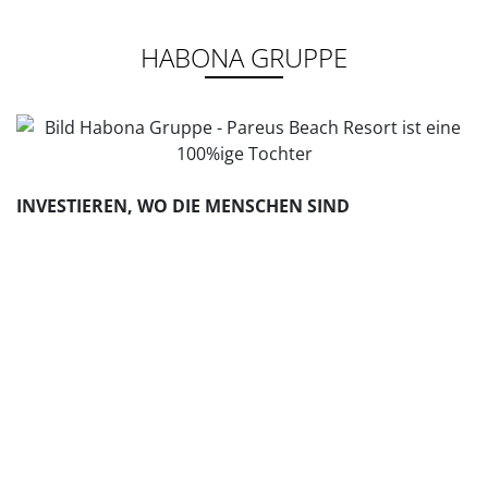
HABONA GRUPPE
INVESTIEREN, WO DIE MENSCHEN SIND
Die Fokussierung auf onlineresistente und krisenfeste
Nahversorgungsimmobilien hat sich nicht erst in der
Pandemie als weitsichtig erwiesen. Habona hatte
frühzeitig erkannt, wie gesellschaftlicher Wandel und
ein verändertes Konsumverhalten für eine langfristige
Verschiebung der Pro-Kopf-Ausgaben sorgen –
zugunsten von Produkten und Dienstleistungen des
täglichen Bedarfs.
Die Gründungsidee von 2009 hat nichts an Aktualität