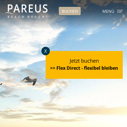
BUCHEN
MENÜ
X
Jetzt buchen
>> Flex Direct - flexibel bleiben