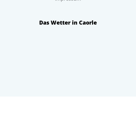
Das Wetter in Caorle
Bleiben Sie informiert
Über Pareus