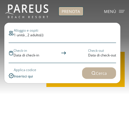
PRENOTA
MENÙ
Alloggio e ospiti
1 unità , 2 adulto(i)
Check-in
Check-out
X
Data di check-in
Data di check-out
PRENOTA ORA
>>Flex Direct – per restare
Applica codice
Cerca
flessibili