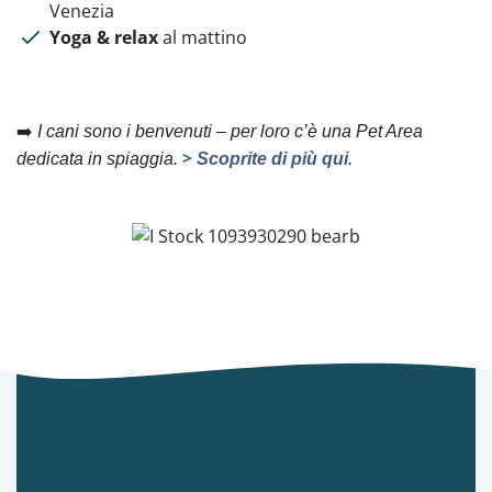
Venezia
Yoga & relax
al mattino
➡️
I cani sono i benvenuti – per loro c’è una Pet Area
>
dedicata in spiaggia.
Scoprite di più qui
.