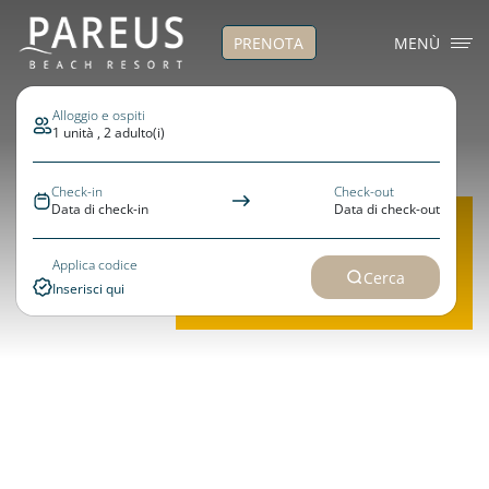
PRENOTA
MENÙ
Alloggio e ospiti
1 unità , 2 adulto(i)
Check-in
Check-out
X
Data di check-in
Data di check-out
PRENOTA ORA
>>Flex Direct – per restare
Applica codice
Cerca
flessibili