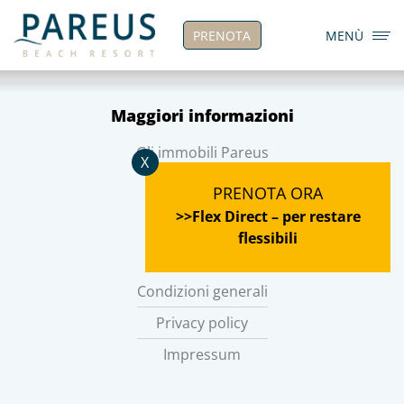
PRENOTA
MENÙ
Maggiori informazioni
Gli immobili Pareus
X
Lavora con noi
PRENOTA ORA
>>Flex Direct – per restare
flessibili
Note legali
Condizioni generali
Privacy policy
Impressum