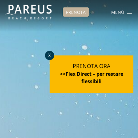
PRENOTA
MENÙ
X
PRENOTA ORA
>>Flex Direct – per restare
flessibili